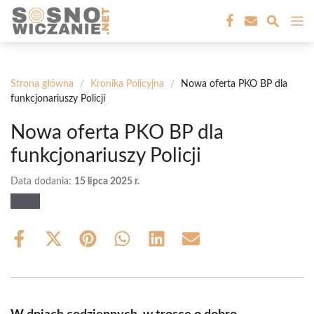
Przejdź
M
do
treści
Strona główna
/
Kronika Policyjna
/
Nowa oferta PKO BP dla
funkcjonariuszy Policji
Nowa oferta PKO BP dla
funkcjonariuszy Policji
Data dodania:
15 lipca 2025 r.
Share
Share
Share
Share
Share
Share
on
on
on
on
on
on
Facebook
X
Pinterest
WhatsApp
LinkedIn
Email
(Twitter)