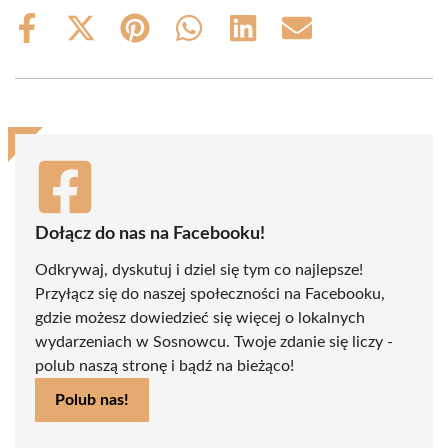
Share
Share
Share
Share
Share
Share
on
on
on
on
on
on
Facebook
X
Pinterest
WhatsApp
LinkedIn
Email
(Twitter)
Dołącz do nas na Facebooku!
Odkrywaj, dyskutuj i dziel się tym co najlepsze!
Przyłącz się do naszej społeczności na Facebooku,
gdzie możesz dowiedzieć się więcej o lokalnych
wydarzeniach w Sosnowcu. Twoje zdanie się liczy -
polub naszą stronę i bądź na bieżąco!
Polub nas!