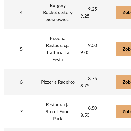
Burgery
9.25
4
Bucket's Story
Zob
9.25
Sosnowiec
Pizzeria
Restauracja
9.00
5
Zob
Trattoria La
9.00
Festa
8.75
6
Pizzeria Radełko
Zob
8.75
Restauracja
8.50
7
Street Food
Zob
8.50
Park