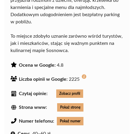
przyjazna rodzinom z dziećmi, oferując krzesełka do
karmienia i specjalne menu dla najmłodszych.
Dodatkowym udogodnieniem jest bezpłatny parking
w pobliżu.
To miejsce zdobyło uznanie zarówno wśród turystów,
jak i mieszkańców, stając się ważnym punktem na
kulinarnej mapie Sosnowca.
Ocena w Google:
4.8
Liczba opinii w Google:
2225
Czytaj opinie:
Zobacz profil
Strona www:
Pokaż stronę
Numer telefonu:
Pokaż numer
Ceny:
40–60 zł