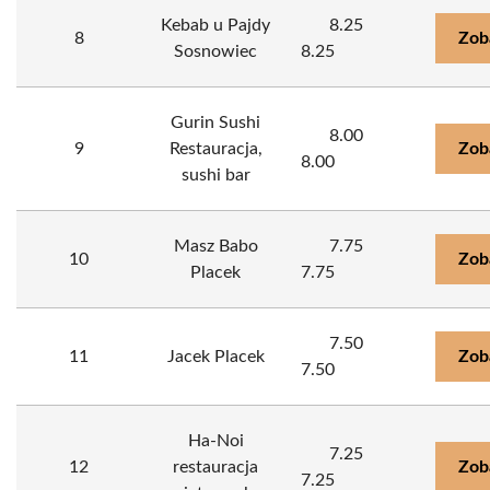
Kebab u Pajdy
8.25
8
Zob
Sosnowiec
8.25
Gurin Sushi
8.00
9
Restauracja,
Zob
8.00
sushi bar
Masz Babo
7.75
10
Zob
Placek
7.75
7.50
11
Jacek Placek
Zob
7.50
Ha-Noi
7.25
12
restauracja
Zob
7.25