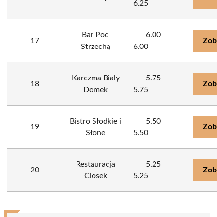
6.25
Bar Pod
6.00
17
Zob
Strzechą
6.00
Karczma Bialy
5.75
18
Zob
Domek
5.75
Bistro Słodkie i
5.50
19
Zob
Słone
5.50
Restauracja
5.25
20
Zob
Ciosek
5.25