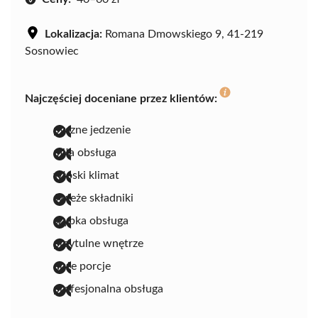
Lokalizacja:
Romana Dmowskiego 9, 41-219
Sosnowiec
Najczęściej doceniane przez klientów:
pyszne jedzenie
miła obsługa
włoski klimat
świeże składniki
szybka obsługa
przytulne wnętrze
duże porcje
profesjonalna obsługa