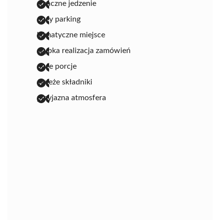
smaczne jedzenie
duży parking
klimatyczne miejsce
szybka realizacja zamówień
duże porcje
świeże składniki
przyjazna atmosfera