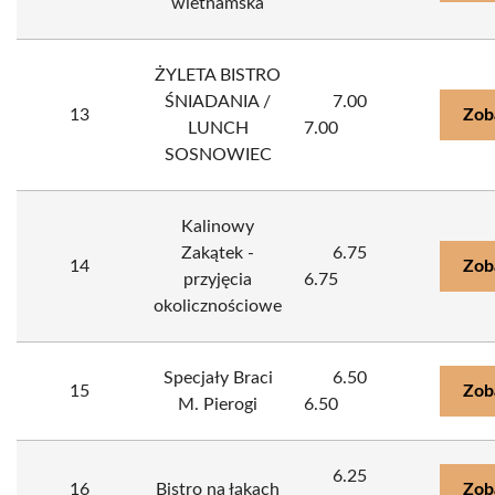
wietnamska
ŻYLETA BISTRO
ŚNIADANIA /
7.00
13
Zob
LUNCH
7.00
SOSNOWIEC
Kalinowy
Zakątek -
6.75
14
Zob
przyjęcia
6.75
okolicznościowe
Specjały Braci
6.50
15
Zob
M. Pierogi
6.50
6.25
16
Bistro na łąkach
Zob