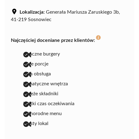
Lokalizacja:
Generała Mariusza Zaruskiego 3b,
41-219 Sosnowiec
Najczęściej doceniane przez klientów:
smaczne burgery
duże porcje
miła obsługa
klimatyczne wnętrza
świeże składniki
krótki czas oczekiwania
różnorodne menu
czysty lokal