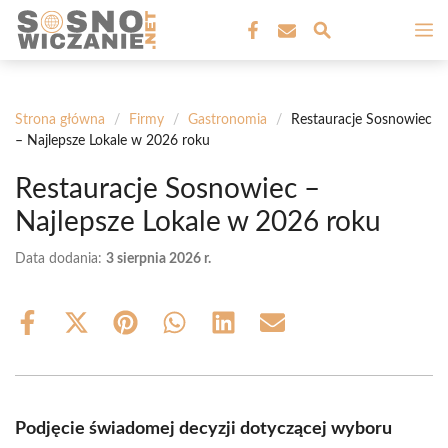
Przejdź
M
do
treści
Strona główna
/
Firmy
/
Gastronomia
/
Restauracje Sosnowiec
– Najlepsze Lokale w 2026 roku
Restauracje Sosnowiec –
Najlepsze Lokale w 2026 roku
Data dodania:
3 sierpnia 2026 r.
Share
Share
Share
Share
Share
Share
on
on
on
on
on
on
Facebook
X
Pinterest
WhatsApp
LinkedIn
Email
(Twitter)
Podjęcie świadomej decyzji dotyczącej wyboru