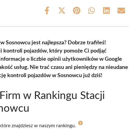
Share
Share
Share
Share
Share
Share
on
on
on
on
on
on
Facebook
X
Pinterest
WhatsApp
LinkedIn
Email
(Twitter)
 w Sosnowcu jest najlepsza? Dobrze trafiłeś!
i kontroli pojazdów, który pomoże Ci podjąć
 informacje o liczbie opinii użytkowników w Google
akość usług. Nie trać czasu ani pieniędzy na nieudane
cję kontroli pojazdów w Sosnowcu już dziś!
Firm w Rankingu Stacji
snowcu
 które znajdziesz w naszym rankingu.