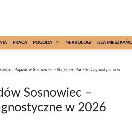
NIA
PRACA
POGODA
NEKROLOGI
DLA MIESZKAŃ
 Kontroli Pojazdów Sosnowiec – Najlepsze Punkty Diagnostyczne w
azdów Sosnowiec –
agnostyczne w 2026