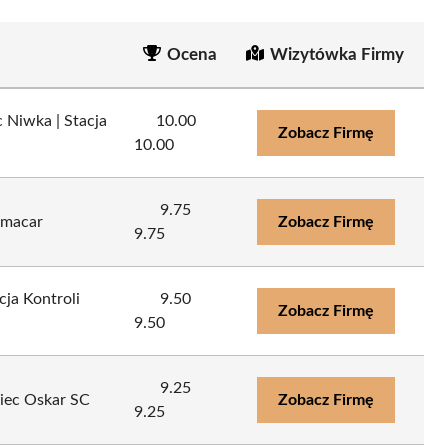
Ocena
Wizytówka Firmy
 Niwka | Stacja
10.00
Zobacz Firmę
10.00
9.75
rmacar
Zobacz Firmę
9.75
cja Kontroli
9.50
Zobacz Firmę
9.50
9.25
iec Oskar SC
Zobacz Firmę
9.25