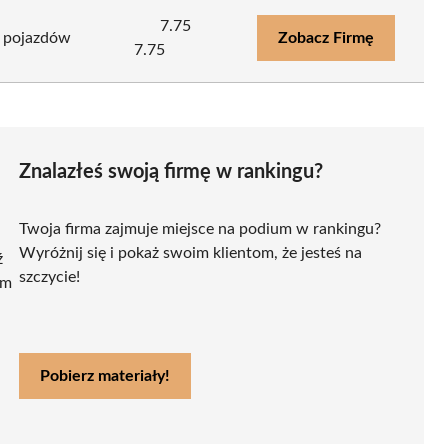
7.75
i pojazdów
Zobacz Firmę
7.75
Znalazłeś swoją firmę w rankingu?
Twoja firma zajmuje miejsce na podium w rankingu?
Wyróżnij się i pokaż swoim klientom, że jesteś na
ź
szczycie!
ym
Pobierz materiały!