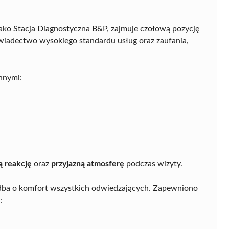
ako Stacja Diagnostyczna B&P, zajmuje czołową pozycję
iadectwo wysokiego standardu usług oraz zaufania,
innymi:
ą reakcję
oraz
przyjazną atmosferę
podczas wizyty.
 i dba o komfort wszystkich odwiedzających. Zapewniono
: