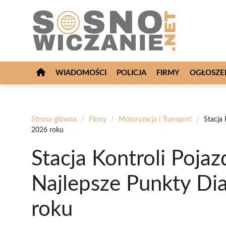
Przejdź
do
treści
WIADOMOŚCI
POLICJA
FIRMY
OGŁOSZE
Strona główna
/
Firmy
/
Motoryzacja i Transport
/
Stacja
2026 roku
Stacja Kontroli Poj
Najlepsze Punkty Di
roku