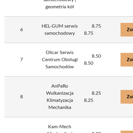
geometria kół
HEL-GUM serwis
8.75
6
Zo
samochodowy
8.75
Olicar Serwis
8.50
7
Centrum Obsługi
Zo
8.50
Samochodów
AnPaRo
Wulkanizacja
8.25
8
Zo
Klimatyzacja
8.25
Mechanika
Kam-Mech