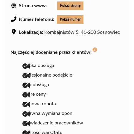
Strona www:
Pokaż stronę
Numer telefonu:
Pokaż numer
Lokalizacja:
Kombajnistów 5, 41-200 Sosnowiec
Najczęściej doceniane przez klientów:
szybka obsługa
profesjonalne podejście
miła obsługa
dobre ceny
fachowa robota
sprawna wymiana opon
doświadczenie pracowników
czystość warsztatu