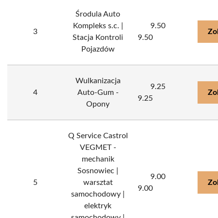
Środula Auto
Kompleks s.c. |
9.50
3
Zo
Stacja Kontroli
9.50
Pojazdów
Wulkanizacja
9.25
4
Auto-Gum -
Zo
9.25
Opony
Q Service Castrol
VEGMET -
mechanik
Sosnowiec |
9.00
5
warsztat
Zo
9.00
samochodowy |
elektryk
samochodowy |