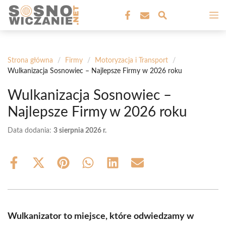
Przejdź
M
do
treści
Strona główna
/
Firmy
/
Motoryzacja i Transport
/
Wulkanizacja Sosnowiec – Najlepsze Firmy w 2026 roku
Wulkanizacja Sosnowiec –
Najlepsze Firmy w 2026 roku
Data dodania:
3 sierpnia 2026 r.
Share
Share
Share
Share
Share
Share
on
on
on
on
on
on
Facebook
X
Pinterest
WhatsApp
LinkedIn
Email
(Twitter)
Wulkanizator to miejsce, które odwiedzamy w