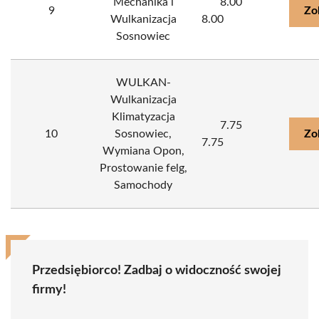
Mechanika i
8.00
9
Zo
Wulkanizacja
8.00
Sosnowiec
WULKAN-
Wulkanizacja
Klimatyzacja
7.75
10
Sosnowiec,
Zo
7.75
Wymiana Opon,
Prostowanie felg,
Samochody
Przedsiębiorco! Zadbaj o widoczność swojej
firmy!