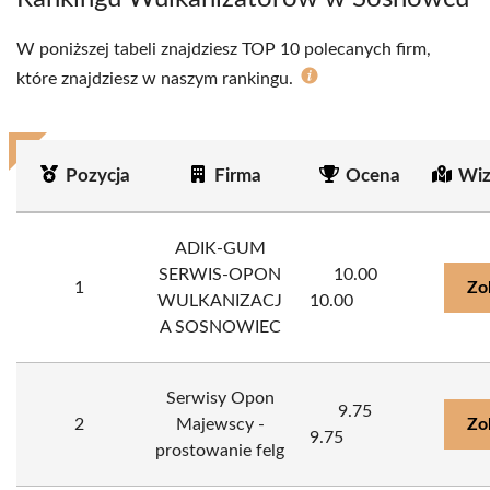
W poniższej tabeli znajdziesz TOP 10 polecanych firm,
które znajdziesz w naszym rankingu.
Pozycja
Firma
Ocena
Wiz
ADIK-GUM
SERWIS-OPON
10.00
1
Zo
WULKANIZACJ
10.00
A SOSNOWIEC
Serwisy Opon
9.75
2
Majewscy -
Zo
9.75
prostowanie felg