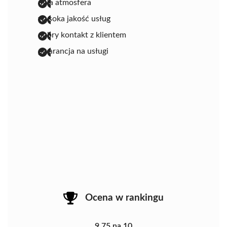
miła atmosfera
wysoka jakość usług
dobry kontakt z klientem
gwarancja na usługi
Ocena w rankingu
9.75 na 10