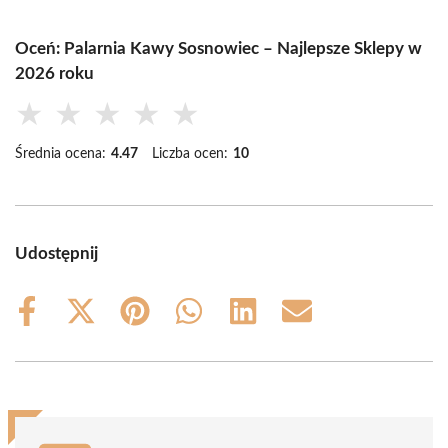
Oceń: Palarnia Kawy Sosnowiec – Najlepsze Sklepy w
2026 roku
★
★
★
★
★
Średnia ocena:
4.47
Liczba ocen:
10
Udostępnij
Share
Share
Share
Share
Share
Share
on
on
on
on
on
on
Facebook
X
Pinterest
WhatsApp
LinkedIn
Email
(Twitter)