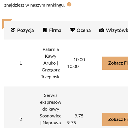
znajdziesz w naszym rankingu.
Pozycja
Firma
Ocena
Wizytówk
Palarnia
Kawy
10.00
1
Aruko |
Zobacz F
10.00
Grzegorz
Trzepiński
Serwis
ekspresów
do kawy
Sosnowiec
9.75
2
Zobacz F
| Naprawa
9.75