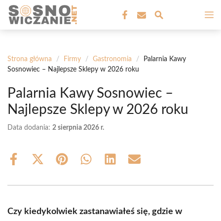
Przejdź
M
do
treści
Strona główna
/
Firmy
/
Gastronomia
/
Palarnia Kawy
Sosnowiec – Najlepsze Sklepy w 2026 roku
Palarnia Kawy Sosnowiec –
Najlepsze Sklepy w 2026 roku
Data dodania:
2 sierpnia 2026 r.
Share
Share
Share
Share
Share
Share
on
on
on
on
on
on
Facebook
X
Pinterest
WhatsApp
LinkedIn
Email
(Twitter)
Czy kiedykolwiek zastanawiałeś się, gdzie w