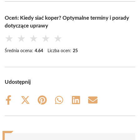
Oceń: Kiedy siać koper? Optymalne terminy i porady
dotyczące uprawy
★
★
★
★
★
Średnia ocena:
4.64
Liczba ocen:
25
Udostępnij
Share
Share
Share
Share
Share
Share
on
on
on
on
on
on
Facebook
X
Pinterest
WhatsApp
LinkedIn
Email
(Twitter)