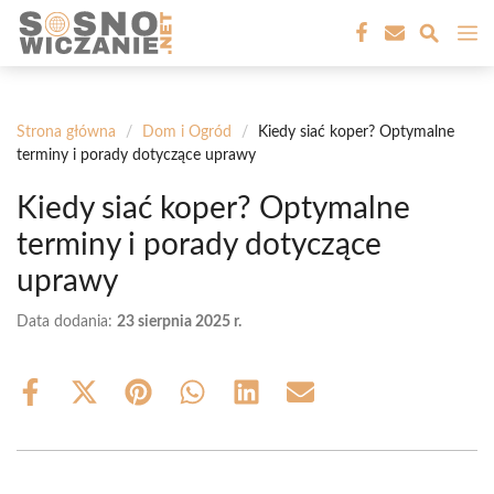
Przejdź
M
do
treści
Strona główna
/
Dom i Ogród
/
Kiedy siać koper? Optymalne
terminy i porady dotyczące uprawy
Kiedy siać koper? Optymalne
terminy i porady dotyczące
uprawy
Data dodania:
23 sierpnia 2025 r.
Share
Share
Share
Share
Share
Share
on
on
on
on
on
on
Facebook
X
Pinterest
WhatsApp
LinkedIn
Email
(Twitter)