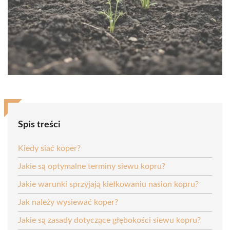
Spis treści
Kiedy siać koper?
Jakie są optymalne terminy siewu kopru?
Jakie warunki sprzyjają kiełkowaniu nasion kopru?
Jak należy wysiewać koper?
Jakie są zasady dotyczące głębokości siewu kopru?