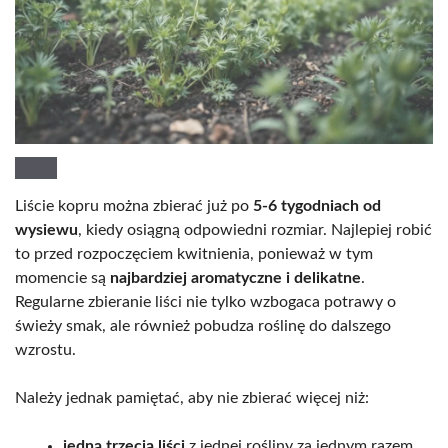
Liście kopru można zbierać już po
5-6 tygodniach od
wysiewu
, kiedy osiągną odpowiedni rozmiar. Najlepiej robić
to przed rozpoczęciem kwitnienia, ponieważ w tym
momencie są
najbardziej aromatyczne i delikatne
.
Regularne zbieranie liści nie tylko wzbogaca potrawy o
świeży smak, ale również pobudza roślinę do dalszego
wzrostu.
Należy jednak pamiętać, aby nie zbierać więcej niż:
jedną trzecią liści
z jednej rośliny za jednym razem,