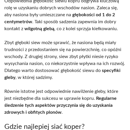
Odpowiednia głębokość siewu kopru odgrywa kluczową
rolę w uzyskaniu dobrych wschodów nasion. Zaleca się,
aby nasiona były umieszczane na
głębokości od 1 do 2
centymetrów
. Taki sposób sadzenia zapewnia im dobry
kontakt z
wilgotną glebą
, co z kolei sprzyja kiełkowaniu.
Zbyt głęboki siew może sprawić, że nasiona będą miały
trudności z przedostaniem się na powierzchnię, co opóźni
wschody. Z drugiej strony, siew zbyt płytki niesie ryzyko
wysychania nasion, co niekorzystnie wpływa na ich rozwój.
Dlatego warto dostosować głębokość siewu do
specyfiki
gleby
, w której sadzimy.
Równie istotne jest odpowiednie nawilżenie gleby, które
jest niezbędne dla sukcesu w uprawie kopru.
Regularne
śledzenie tych aspektów przyczynia się do uzyskania
zdrowych i obfitych plonów
.
Gdzie najlepiej siać koper?