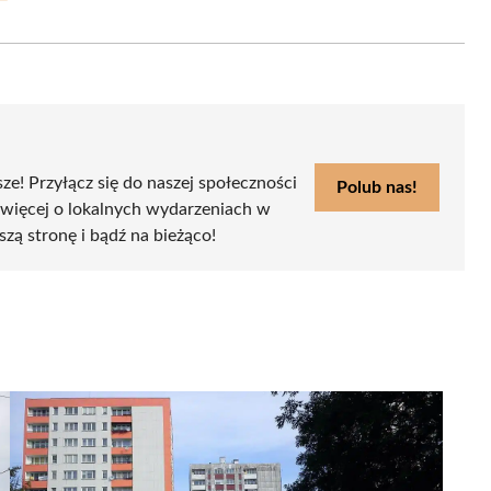
on
Email
sze! Przyłącz się do naszej społeczności
Polub nas!
 więcej o lokalnych wydarzeniach w
szą stronę i bądź na bieżąco!