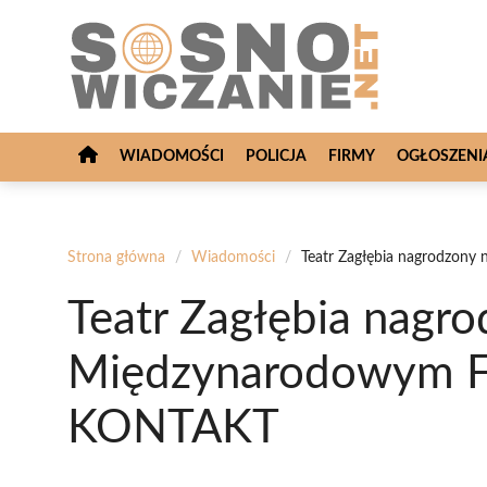
Przejdź
do
treści
WIADOMOŚCI
POLICJA
FIRMY
OGŁOSZENI
Strona główna
/
Wiadomości
/
Teatr Zagłębia nagrodzon
Teatr Zagłębia nagr
Międzynarodowym Fe
KONTAKT