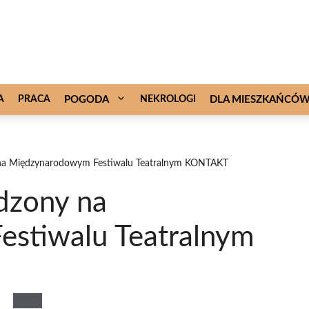
A
PRACA
POGODA
NEKROLOGI
DLA MIESZKAŃCÓ
y na Międzynarodowym Festiwalu Teatralnym KONTAKT
odzony na
stiwalu Teatralnym