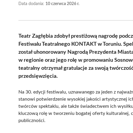
Data dodania:
10 czerwca 2026 r.
Teatr Zagłębia zdobył prestiżową nagrodę podc
Festiwalu Teatralnego KONTAKT w Toruniu. Spek
został uhonorowany Nagrodą Prezydenta Miasta 
w regionie oraz jego rolę w promowaniu Sosnowca
teatralny otrzymał gratulacje za swoją twórczoś
przedsięwzięcia.
Na 30. edycji festiwalu, uznawanego za jeden z najważni
stanowi potwierdzenie wysokiej jakości artystycznej ic
twórców spektaklu, ale także świadectwem ich wysiłku
kluczową rolę w tworzeniu bogatej oferty kulturalnej, c
publiczności.