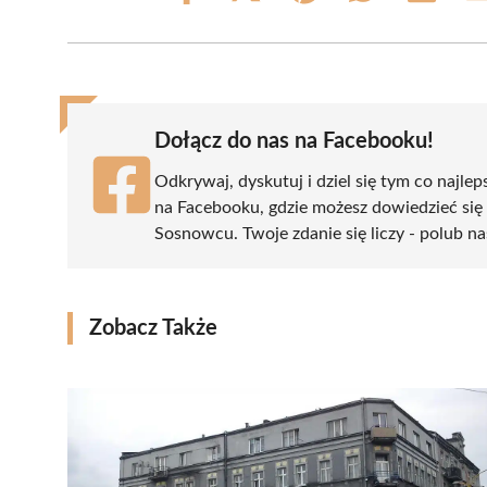
on
on
on
on
on
Facebook
X
Pinterest
WhatsApp
LinkedIn
(Twitter)
Dołącz do nas na Facebooku!
Odkrywaj, dyskutuj i dziel się tym co najlep
na Facebooku, gdzie możesz dowiedzieć się
Sosnowcu. Twoje zdanie się liczy - polub na
Zobacz Także