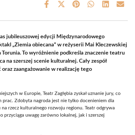
Share
Share
Share
Share
Share
Share
on
on
on
on
on
on
Facebook
X
Pinterest
WhatsApp
LinkedIn
Email
(Twitter)
zas jubileuszowej edycji Międzynarodowego
takl „Ziemia obiecana” w reżyserii Mai Kleczewskiej
Torunia. To wyróżnienie podkreśla znaczenie teatru
 na szerszej scenie kulturalnej. Cały zespół
ć oraz zaangażowanie w realizację tego
ejszych w Europie, Teatr Zagłębia zyskał uznanie jury, co
h prac. Zdobyta nagroda jest nie tylko docenieniem dla
 na rzecz kulturalnego rozwoju regionu. Teatr odgrywa
o przyciąga uwagę zarówno lokalnej, jak i szerszej