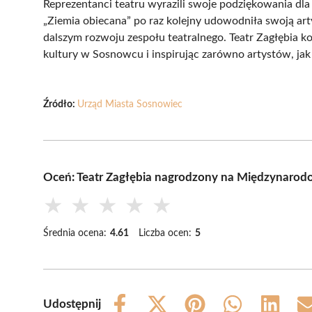
Reprezentanci teatru wyrazili swoje podziękowania dla 
„Ziemia obiecana” po raz kolejny udowodniła swoją art
dalszym rozwoju zespołu teatralnego. Teatr Zagłębia ko
kultury w Sosnowcu i inspirując zarówno artystów, jak
Źródło:
Urząd Miasta Sosnowiec
Oceń: Teatr Zagłębia nagrodzony na Międzynaro
★
★
★
★
★
Średnia ocena:
4.61
Liczba ocen:
5
Udostępnij
Share
Share
Share
Share
Share