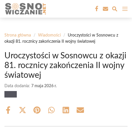
Przejdź
M
do
treści
Strona główna
/
Wiadomości
/
Uroczystości w Sosnowcu z
okazji 81. rocznicy zakończenia II wojny światowej
Uroczystości w Sosnowcu z okazji
81. rocznicy zakończenia II wojny
światowej
Data dodania:
7 maja 2026 r.
Share
Share
Share
Share
Share
Share
on
on
on
on
on
on
Facebook
X
Pinterest
WhatsApp
LinkedIn
Email
(Twitter)