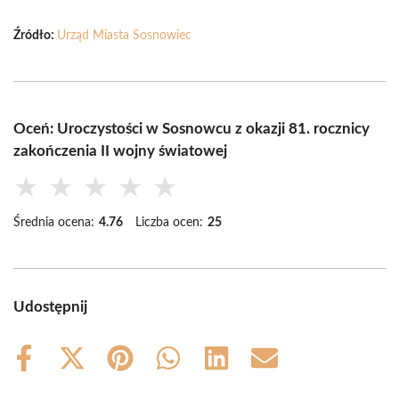
Źródło:
Urząd Miasta Sosnowiec
Oceń: Uroczystości w Sosnowcu z okazji 81. rocznicy
zakończenia II wojny światowej
★
★
★
★
★
Średnia ocena:
4.76
Liczba ocen:
25
Udostępnij
Share
Share
Share
Share
Share
Share
on
on
on
on
on
on
Facebook
X
Pinterest
WhatsApp
LinkedIn
Email