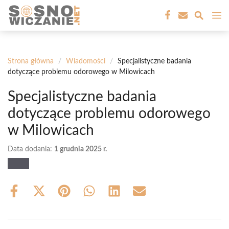
Przejdź
M
do
treści
Strona główna
/
Wiadomości
/
Specjalistyczne badania
dotyczące problemu odorowego w Milowicach
Specjalistyczne badania
dotyczące problemu odorowego
w Milowicach
Data dodania:
1 grudnia 2025 r.
Share
Share
Share
Share
Share
Share
on
on
on
on
on
on
Facebook
X
Pinterest
WhatsApp
LinkedIn
Email
(Twitter)