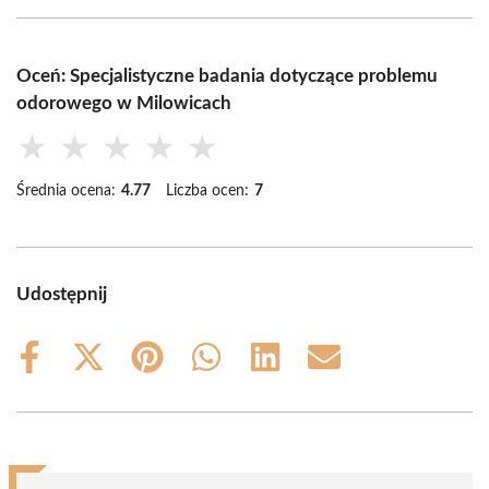
Oceń: Specjalistyczne badania dotyczące problemu
odorowego w Milowicach
★
★
★
★
★
Średnia ocena:
4.77
Liczba ocen:
7
Udostępnij
Share
Share
Share
Share
Share
Share
on
on
on
on
on
on
Facebook
X
Pinterest
WhatsApp
LinkedIn
Email
(Twitter)