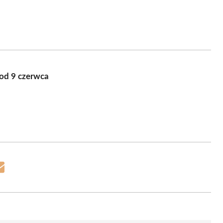
 od 9 czerwca
Share
on
Email