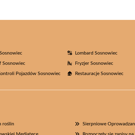
 Sosnowiec
Lombard Sosnowiec
f Sosnowiec
Fryzjer Sosnowiec
Kontroli Pojazdów Sosnowiec
Restauracje Sosnowiec
 roślin
Sierpniowe Oprowadzan
owskiej Mediatece
Rozpoczęły się zapisy n