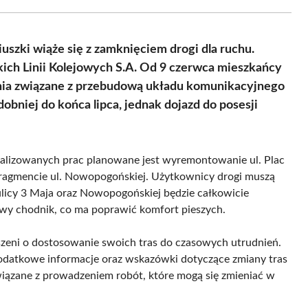
Facebook
X
Pinterest
WhatsApp
LinkedIn
Email
(Twitter)
uszki wiąże się z zamknięciem drogi dla ruchu.
kich Linii Kolejowych S.A. Od 9 czerwca mieszkańcy
nia związane z przebudową układu komunikacyjnego
bniej do końca lipca, jednak dojazd do posesji
ealizowanych prac planowane jest wyremontowanie ul. Plac
 fragmencie ul. Nowopogońskiej. Użytkownicy drogi muszą
y ulicy 3 Maja oraz Nowopogońskiej będzie całkowicie
wy chodnik, co ma poprawić komfort pieszych.
szeni o dostosowanie swoich tras do czasowych utrudnień.
dodatkowe informacje oraz wskazówki dotyczące zmiany tras
ązane z prowadzeniem robót, które mogą się zmieniać w