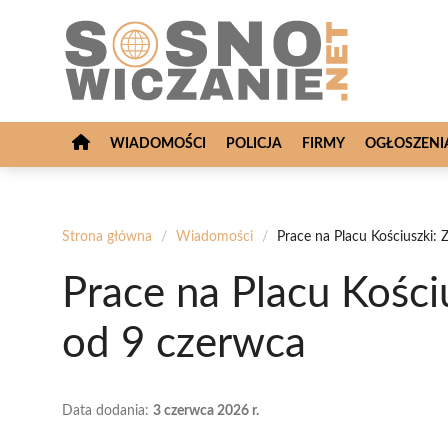
Przejdź
do
treści
WIADOMOŚCI
POLICJA
FIRMY
OGŁOSZENI
Strona główna
/
Wiadomości
/
Prace na Placu Kościuszki: 
Prace na Placu Kości
od 9 czerwca
Data dodania:
3 czerwca 2026 r.