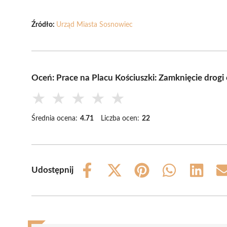
Źródło:
Urząd Miasta Sosnowiec
Oceń: Prace na Placu Kościuszki: Zamknięcie drogi
★
★
★
★
★
Średnia ocena:
4.71
Liczba ocen:
22
Udostępnij
Share
Share
Share
Share
Share
on
on
on
on
on
Facebook
X
Pinterest
WhatsApp
LinkedIn
(Twitter)