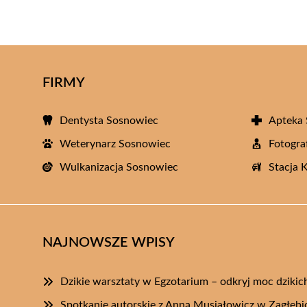
FIRMY
Dentysta Sosnowiec
Apteka
Weterynarz Sosnowiec
Fotogra
Wulkanizacja Sosnowiec
Stacja 
NAJNOWSZE WPISY
Dzikie warsztaty w Egzotarium – odkryj moc dzikich
Spotkanie autorskie z Anną Musiałowicz w Zagłębi