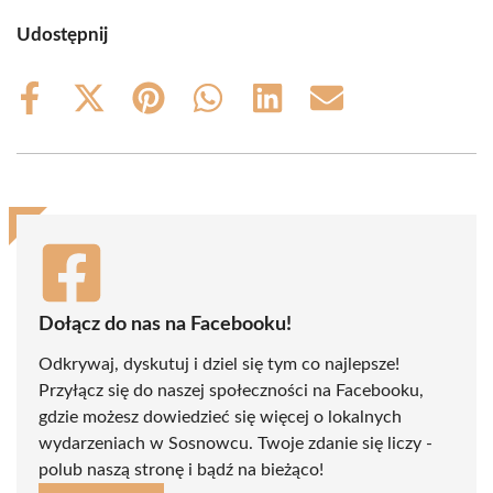
Udostępnij
Share
Share
Share
Share
Share
Share
on
on
on
on
on
on
Facebook
X
Pinterest
WhatsApp
LinkedIn
Email
(Twitter)
Dołącz do nas na Facebooku!
Odkrywaj, dyskutuj i dziel się tym co najlepsze!
Przyłącz się do naszej społeczności na Facebooku,
gdzie możesz dowiedzieć się więcej o lokalnych
wydarzeniach w Sosnowcu. Twoje zdanie się liczy -
polub naszą stronę i bądź na bieżąco!