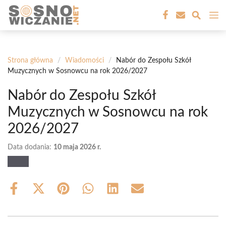
Przejdź
M
do
treści
Strona główna
/
Wiadomości
/
Nabór do Zespołu Szkół
Muzycznych w Sosnowcu na rok 2026/2027
Nabór do Zespołu Szkół
Muzycznych w Sosnowcu na rok
2026/2027
Data dodania:
10 maja 2026 r.
Share
Share
Share
Share
Share
Share
on
on
on
on
on
on
Facebook
X
Pinterest
WhatsApp
LinkedIn
Email
(Twitter)