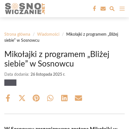
Przejdź
M
do
treści
Strona główna
/
Wiadomości
/
Mikołajki z programem „Bliżej
siebie” w Sosnowcu
Mikołajki z programem „Bliżej
siebie” w Sosnowcu
Data dodania:
26 listopada 2025 r.
Share
Share
Share
Share
Share
Share
on
on
on
on
on
on
Facebook
X
Pinterest
WhatsApp
LinkedIn
Email
(Twitter)