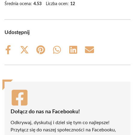
Średnia ocena:
4.53
Liczba ocen:
12
Udostępnij
Share
Share
Share
Share
Share
Share
on
on
on
on
on
on
Facebook
X
Pinterest
WhatsApp
LinkedIn
Email
(Twitter)
Dołącz do nas na Facebooku!
Odkrywaj, dyskutuj i dziel się tym co najlepsze!
Przyłącz się do naszej społeczności na Facebooku,