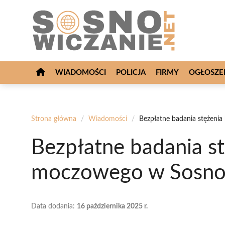
Przejdź
do
treści
WIADOMOŚCI
POLICJA
FIRMY
OGŁOSZE
Strona główna
/
Wiadomości
/
Bezpłatne badania stężen
Bezpłatne badania s
moczowego w Sosn
Data dodania:
16 października 2025 r.