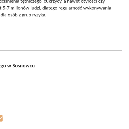
ciśnienia tętniczego, cukrzycy, a nawet otyłości czy
 5-7 milionów ludzi, dlatego regularność wykonywania
dla osób z grup ryzyka.
wego w Sosnowcu
Share
on