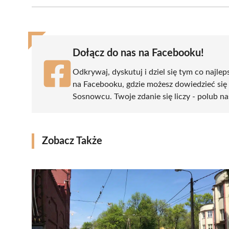
Facebook
X
Pinterest
WhatsApp
LinkedIn
(Twitter)
Dołącz do nas na Facebooku!
Odkrywaj, dyskutuj i dziel się tym co najlep
na Facebooku, gdzie możesz dowiedzieć się
Sosnowcu. Twoje zdanie się liczy - polub na
Zobacz Także