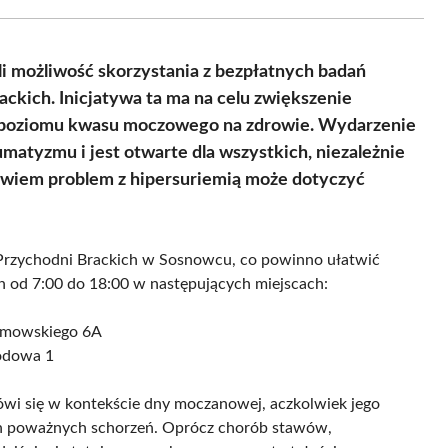
Facebook
X
Pinterest
WhatsApp
LinkedIn
Email
(Twitter)
i możliwość skorzystania z bezpłatnych badań
kich. Inicjatywa ta ma na celu zwiększenie
poziomu kwasu moczowego na zdrowie. Wydarzenie
matyzmu i jest otwarte dla wszystkich, niezależnie
bowiem problem z hipersuriemią może dotyczyć
Przychodni Brackich w Sosnowcu, co powinno ułatwić
h od 7:00 do 18:00 w następujących miejscach:
 Dmowskiego 6A
rodowa 1
ówi się w kontekście dny moczanowej, aczkolwiek jego
ch poważnych schorzeń. Oprócz chorób stawów,