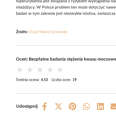
hiperurykemia jest związana z ryzykiem wystąpienia nad
miażdżycy. W Polsce problem ten może dotyczyć nawet
badań w tym zakresie jest niezwykle istotna, zwłaszcza 
Źródło:
Urząd Miasta Sosnowiec
Oceń: Bezpłatne badania stężenia kwasu moczo
★
★
★
★
★
Średnia ocena:
4.53
Liczba ocen:
19
Udostępnij
Share
Share
Share
Share
Share
on
on
on
on
on