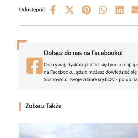
Udostępnij
Share
Share
Share
Share
Share
on
on
on
on
on
Facebook
X
Pinterest
WhatsApp
LinkedIn
(Twitter)
Dołącz do nas na Facebooku!
Odkrywaj, dyskutuj i dziel się tym co najlep
na Facebooku, gdzie możesz dowiedzieć się
Sosnowcu. Twoje zdanie się liczy - polub na
Zobacz Także