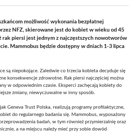
Facebook
X
Pinterest
WhatsApp
LinkedIn
Email
(Twitter)
szkańcom możliwość wykonania bezpłatnej
rzez NFZ, skierowane jest do kobiet w wieku od 45
aż rak piersi jest jednym z najczęstszych nowotworów
cie. Mammobus będzie dostępny w dniach 1-3 lipca
e są niepokojące. Zaledwie co trzecia kobieta decyduje się
zne konsekwencje zdrowotne. Rak piersi najczęściej można
wany w odpowiednim czasie. Eksperci zachęcają kobiety do
iejsze zmiany, niewyczuwalne w inny sposób.
jak Geneva Trust Polska, realizują programy profilaktyczne,
 kobiet do regularnego badania się. Mammobus, wyposażony
przeprowadzenia badań, w tym również przymierzalnię oraz
nicznie, a na miejscu należy mieć przy sobie dowód