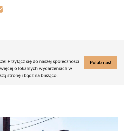
Share
on
Email
sze! Przyłącz się do naszej społeczności
Polub nas!
 więcej o lokalnych wydarzeniach w
szą stronę i bądź na bieżąco!