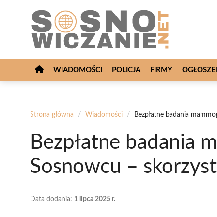
Przejdź
do
treści
WIADOMOŚCI
POLICJA
FIRMY
OGŁOSZE
Strona główna
/
Wiadomości
/
Bezpłatne badania mammogr
Bezpłatne badania 
Sosnowcu – skorzysta
Data dodania:
1 lipca 2025 r.