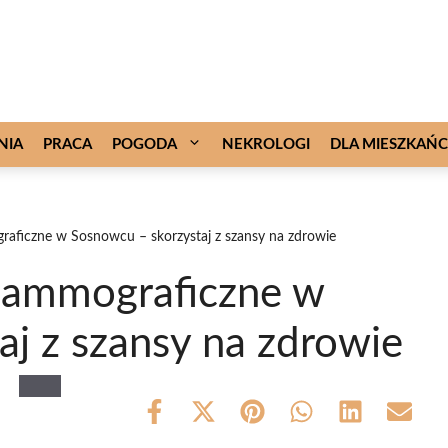
NIA
PRACA
POGODA
NEKROLOGI
DLA MIESZKAŃ
aficzne w Sosnowcu – skorzystaj z szansy na zdrowie
mammograficzne w
j z szansy na zdrowie
Share
Share
Share
Share
Share
Share
on
on
on
on
on
on