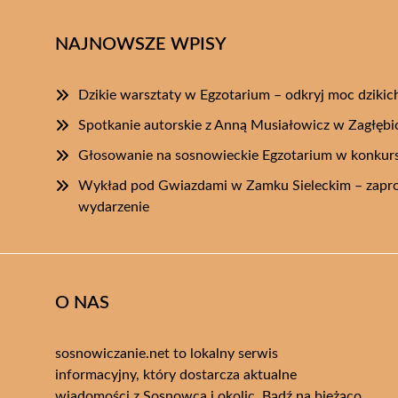
NAJNOWSZE WPISY
Dzikie warsztaty w Egzotarium – odkryj moc dzikich
Spotkanie autorskie z Anną Musiałowicz w Zagłębi
Głosowanie na sosnowieckie Egzotarium w konkurs
Wykład pod Gwiazdami w Zamku Sieleckim – zapro
wydarzenie
O NAS
sosnowiczanie.net to lokalny serwis
informacyjny, który dostarcza aktualne
wiadomości z Sosnowca i okolic. Bądź na bieżąco