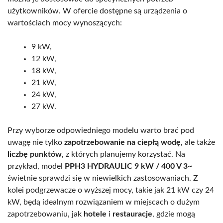
użytkowników. W ofercie dostępne są urządzenia o
wartościach mocy wynoszących:
9 kW,
12 kW,
18 kW,
21 kW,
24 kW,
27 kW.
Przy wyborze odpowiedniego modelu warto brać pod
uwagę nie tylko
zapotrzebowanie na ciepłą wodę
, ale także
liczbę punktów
, z których planujemy korzystać. Na
przykład, model
PPH3 HYDRAULIC 9 kW / 400 V 3~
świetnie sprawdzi się w niewielkich zastosowaniach. Z
kolei podgrzewacze o wyższej mocy, takie jak 21 kW czy 24
kW, będą idealnym rozwiązaniem w miejscach o dużym
zapotrzebowaniu, jak
hotele
i
restauracje
, gdzie mogą