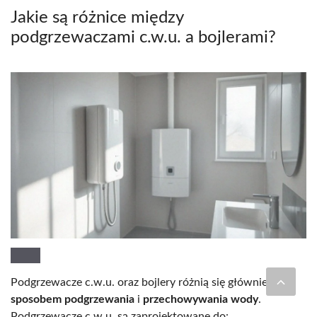
Jakie są różnice między
podgrzewaczami c.w.u. a bojlerami?
Podgrzewacze c.w.u. oraz bojlery różnią się głównie
sposobem podgrzewania
i
przechowywania wody
.
Podgrzewacze c.w.u. są zaprojektowane do: