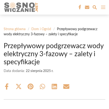
Przejdź
M
do
treści
Strona główna
/
Dom i Ogród
/
Przepływowy podgrzewacz
wody elektryczny 3-fazowy – zalety i specyfikacje
Przepływowy podgrzewacz wody
elektryczny 3-fazowy – zalety i
specyfikacje
Data dodania:
22 sierpnia 2025 r.
Share
Share
Share
Share
Share
Share
on
on
on
on
on
on
Facebook
X
Pinterest
WhatsApp
LinkedIn
Email
(Twitter)