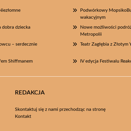
 Niezłomne
Podwórkowy MopsikoBu
wakacyjnym
a dobra dziecka
Nowe możliwości podróż
Metropolii
owcu – serdecznie
Teatr Zagłębia z Złotym
ffem Shiffmanem
IV edycja Festiwalu Rea
REDAKCJA
Skontaktuj się z nami przechodząc na stronę
Kontakt