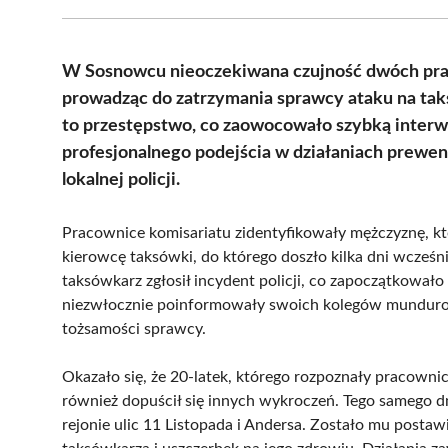
W Sosnowcu nieoczekiwana czujność dwóch praco
prowadząc do zatrzymania sprawcy ataku na tak
to przestępstwo, co zaowocowało szybką interwe
profesjonalnego podejścia w działaniach prewen
lokalnej policji.
Pracownice komisariatu zidentyfikowały mężczyznę, kt
kierowcę taksówki, do którego doszło kilka dni wcześ
taksówkarz zgłosił incydent policji, co zapoczątkowało
niezwłocznie poinformowały swoich kolegów munduro
tożsamości sprawcy.
Okazało się, że 20-latek, którego rozpoznały pracownic
również dopuścił się innych wykroczeń. Tego samego 
rejonie ulic 11 Listopada i Andersa. Zostało mu posta