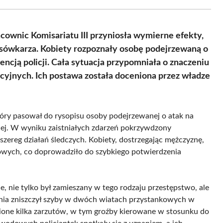
Facebook
X
Pinterest
WhatsApp
LinkedIn
Email
(Twitter)
wnic Komisariatu III przyniosła wymierne efekty,
sówkarza. Kobiety rozpoznały osobę podejrzewaną o
ncją policji. Cała sytuacja przypomniała o znaczeniu
cyjnych. Ich postawa została doceniona przez władze
óry pasował do rysopisu osoby podejrzewanej o atak na
niej. W wyniku zaistniałych zdarzeń pokrzywdzony
 szereg działań śledczych. Kobiety, dostrzegając mężczyznę,
wych, co doprowadziło do szybkiego potwierdzenia
e, nie tylko był zamieszany w tego rodzaju przestępstwo, ale
dnia zniszczył szyby w dwóch wiatach przystankowych w
wione kilka zarzutów, w tym groźby kierowane w stosunku do