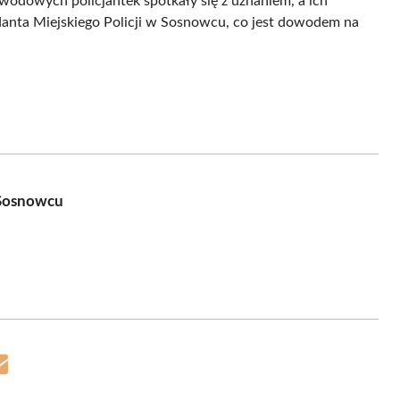
awodowych policjantek spotkały się z uznaniem, a ich
anta Miejskiego Policji w Sosnowcu, co jest dowodem na
 Sosnowcu
Share
on
Email