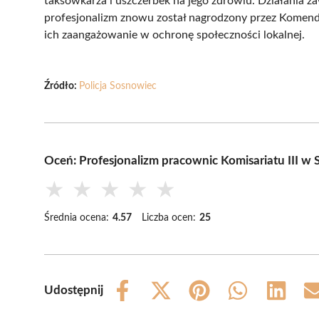
taksówkarza i uszczerbek na jego zdrowiu. Działania z
profesjonalizm znowu został nagrodzony przez Komend
ich zaangażowanie w ochronę społeczności lokalnej.
Źródło:
Policja Sosnowiec
Oceń: Profesjonalizm pracownic Komisariatu III w
★
★
★
★
★
Średnia ocena:
4.57
Liczba ocen:
25
Udostępnij
Share
Share
Share
Share
Share
on
on
on
on
on
Facebook
X
Pinterest
WhatsApp
LinkedIn