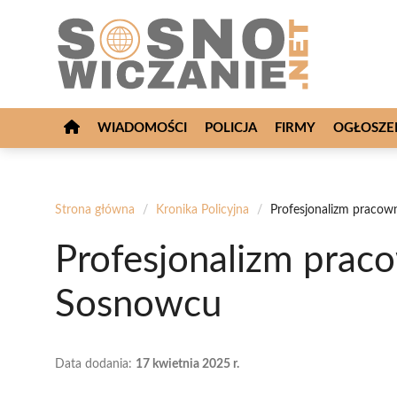
Przejdź
do
treści
WIADOMOŚCI
POLICJA
FIRMY
OGŁOSZE
Strona główna
/
Kronika Policyjna
/
Profesjonalizm pracow
Profesjonalizm praco
Sosnowcu
Data dodania:
17 kwietnia 2025 r.